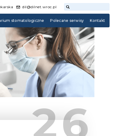
ekarska
dil@dilnet.wroc.pl
arium stomatologiczne
Polecane serwisy
Kontakt
26