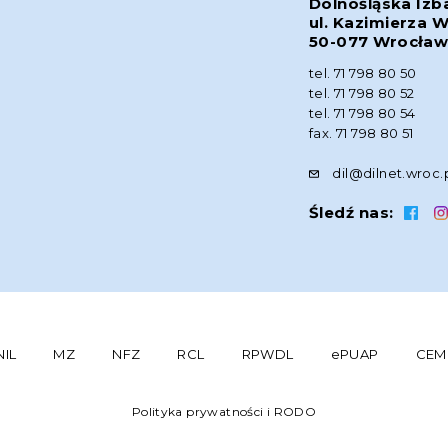
Dolnośląska Izb
ul. Kazimierza W
50-077 Wrocła
tel. 71 798 80 50
tel. 71 798 80 52
tel. 71 798 80 54
fax. 71 798 80 51
dil@dilnet.wroc.
Śledź nas:
NIL
MZ
NFZ
RCL
RPWDL
ePUAP
CEM
Polityka prywatności i RODO