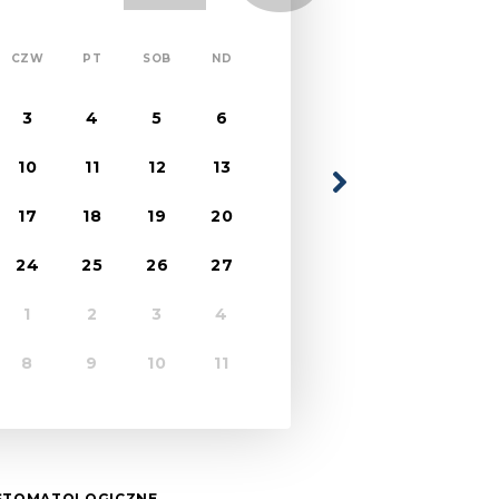
CZW
PT
SOB
ND
3
4
5
6
10
11
12
13
17
18
19
20
24
25
26
27
1
2
3
4
8
9
10
11
 STOMATOLOGICZNE