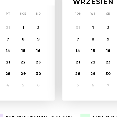
WRZESIEŃ
PT
SOB
ND
PON
WT
ŚR
31
1
2
31
1
2
7
8
9
7
8
9
14
15
16
14
15
16
21
22
23
21
22
23
28
29
30
28
29
30
4
5
6
5
6
7
KONFERENCJE STOMATOLOGICZNE
SZKOLENIA