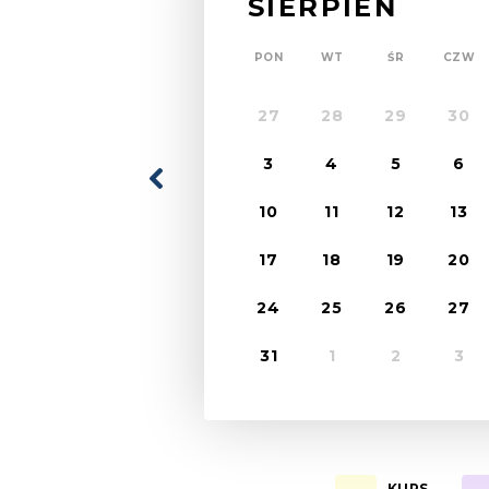
SIERPIEŃ
PON
WT
ŚR
CZW
27
28
29
30
3
4
5
6
10
11
12
13
17
18
19
20
24
25
26
27
31
1
2
3
KURS