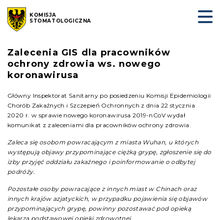
KOMISJA
STOMATOLOGICZNA
Zalecenia GIS dla pracowników
ochrony zdrowia ws. nowego
koronawirusa
Główny Inspektorat Sanitarny po posiedzeniu Komisji Epidemiologii
Chorób Zakaźnych i Szczepień Ochronnych z dnia 22 stycznia
2020 r. w sprawie nowego koronawirusa 2019-nCoV wydał
komunikat z zaleceniami dla pracowników ochrony zdrowia.
Zaleca się osobom powracającym z miasta Wuhan, u których
występują objawy przypominające ciężką grypę, zgłoszenie się do
izby przyjęć oddziału zakaźnego i poinformowanie o odbytej
podróży.
Pozostałe osoby powracające z innych miast w Chinach oraz
innych krajów azjatyckich, w przypadku pojawienia się objawów
przypominających grypę, powinny pozostawać pod opieką
lekarza podstawowej opieki zdrowotnej.