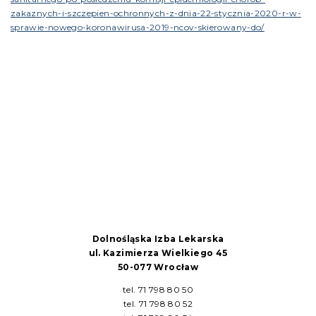
zakaznych-i-szczepien-ochronnych-z-dnia-22-stycznia-2020-r-w-
sprawie-nowego-koronawirusa-2019-ncov-skierowany-do/
Dolnośląska Izba Lekarska
ul. Kazimierza Wielkiego 45
50-077 Wrocław
tel. 71 798 80 50
tel. 71 798 80 52