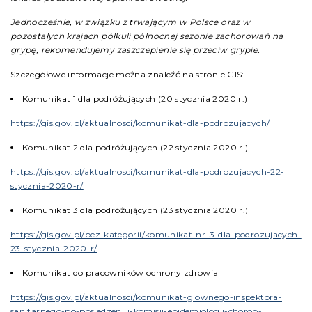
Jednocześnie, w związku z trwającym w Polsce oraz w
pozostałych krajach półkuli północnej sezonie zachorowań na
grypę, rekomendujemy zaszczepienie się przeciw grypie.
Szczegółowe informacje można znaleźć na stronie GIS:
Komunikat 1 dla podróżujących (20 stycznia 2020 r.)
https://gis.gov.pl/aktualnosci/komunikat-dla-podrozujacych/
Komunikat 2 dla podróżujących (22 stycznia 2020 r.)
https://gis.gov.pl/aktualnosci/komunikat-dla-podrozujacych-22-
stycznia-2020-r/
Komunikat 3 dla podróżujących (23 stycznia 2020 r.)
https://gis.gov.pl/bez-kategorii/komunikat-nr-3-dla-podrozujacych-
23-stycznia-2020-r/
Komunikat do pracowników ochrony zdrowia
https://gis.gov.pl/aktualnosci/komunikat-glownego-inspektora-
sanitarnego-po-posiedzeniu-komisji-epidemiologii-chorob-